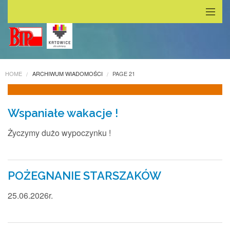
Główna
Dla Rodzica
HOME
ARCHIWUM WIADOMOŚCI
PAGE 21
Grupy
Kalendarz
Wspaniałe wakacje !
Życzymy dużo wypoczynku !
Galeria
O nas
POŻEGNANIE STARSZAKÓW
Deklaracja dostępności
25.06.2026r.
Kontakt