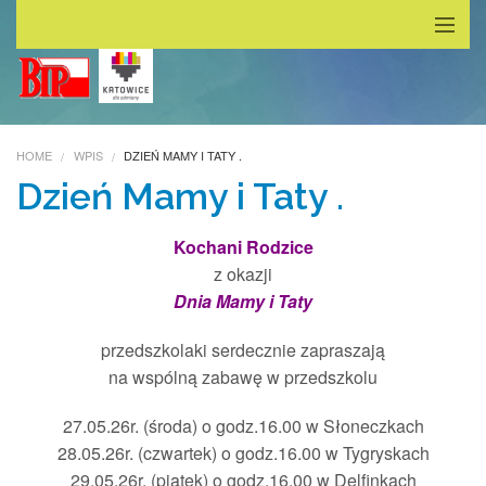
Główna
Dla Rodzica
HOME
WPIS
DZIEŃ MAMY I TATY .
Grupy
Dzień Mamy i Taty .
Kalendarz
Kochani Rodzice
z okazji
Galeria
Dnia Mamy i Taty
O nas
przedszkolaki serdecznie zapraszają
na wspólną zabawę w przedszkolu
Deklaracja dostępności
27.05.26r. (środa) o godz.16.00 w Słoneczkach
Kontakt
28.05.26r. (czwartek) o godz.16.00 w Tygryskach
29.05.26r. (piątek) o godz.16.00 w Delfinkach