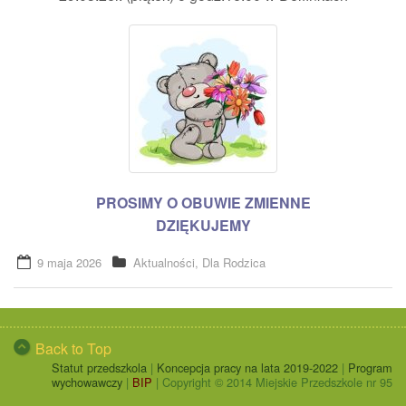
RODO
PROSIMY O OBUWIE ZMIENNE
DZIĘKUJEMY
9 maja 2026
Aktualności
,
Dla Rodzica
Back to Top
Statut przedszkola
|
Koncepcja pracy na lata 2019-2022
|
Program
wychowawczy
|
BIP
| Copyright © 2014 Miejskie Przedszkole nr 95